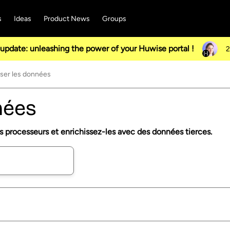
s
Ideas
Product News
Groups
pdate: unleashing the power of your Huwise portal !
2
ser les données
nées
s processeurs et enrichissez-les avec des données tierces.