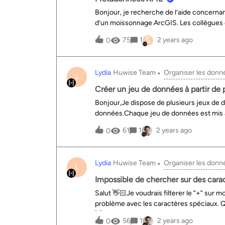
Bonjour, je recherche de l’aide concerna
d’un moissonnage ArcGIS. Les collègues 
des fichiers SIG dans un format XML.Quell
S
75
1
2 years ago
0
métadonnées aux jeux de données récupéré
au jeu de données ? faut-il l’ajouter en ta
trouve pas d’explication simple sur la do
Lydia
Huwise Team
Organiser les donn
m’éclairer.Amélie Auto-translation 🪄Hello
L
datasets from an ArcGIS harvest. The col
Créer un jeu de données à partir de 
of the GIS files in an XML format. What is
Bonjour,Je dispose de plusieurs jeux de 
datasets? Should the XML file be added as
données.Chaque jeu de données est mis à 
source? I have never practiced this w
utiliser la fonctionnalité de fédération p
61
1
2 years ago
0
modifications. Comment je peux faire ça ? 
want to federate to create a single datase
I want to use the federation functionality 
Lydia
Huwise Team
Organiser les donn
How can I do this?
L
Impossible de chercher sur des cara
Salut 👋🏻Je voudrais filterer le “+” sur m
problème avec les caractères spéciaux. Qu
👋🏻I would like to filter the “+” on my da
56
1
2 years ago
0
special characters. What is the solution in