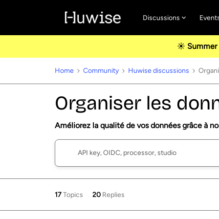
Discussions
Event
☀️ Summer u
Home
Community
Huwise discussions
Organi
Organiser les don
Améliorez la qualité de vos données grâce à no
17
Topics
20
Replies