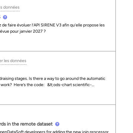
 communes ont effectivement refait leur apparition avec
es données
, 15035, 15037 et 15171.Mais dans les données du
ncerne « Neussargues-Moissac », j’ai l’impression qu’une
5
ode Officiel Courant Commune »
e faire évoluer l’API SIRENE V3 afin qu’elle propose les
ore/assets/georef-france-commune/view/?search=15171En
révue pour janvier 2027 ?
comme valant 15141, le code off
er les données
ndraising stages. Is there a way to go around the automatic
’t work? Here’s the code: &lt;ods-chart scientific-
lay-legend="false" labels-x-length="35" align-
context="ctx" field-x="derniere_serie" maxpoints="50"
e"&gt; &lt;ods-chart-serie expression-y="headcount"
" color="#252cbe" scientific-display="true"&gt;
t-query&gt; &lt;/ods-chart&gt;
ds in the remote dataset
e OpenDataSoft developers for adding the new join processor