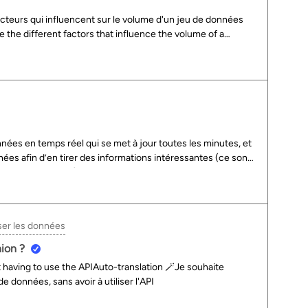
%m/%Y Cliquer sur “Sauvegarder” puis “Publier” Et voilà ! La
acteurs qui influencent sur le volume d'un jeu de données
fiée en Avril, et vous pourrez manger des galettes au coin
 the different factors that influence the volume of a
ées en temps réel qui se met à jour toutes les minutes, et
nées afin d’en tirer des informations intéressantes (ce sont
e de bâtiments). Avez-vous déjà fait cela ? Si oui
ser les données
nion ?
ut having to use the APIAuto-translation 🪄Je souhaite
onnées, sans avoir à utiliser l'API