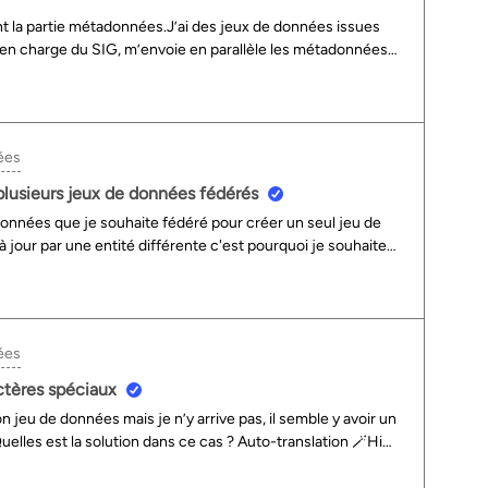
nt la partie métadonnées.J’ai des jeux de données issues
en charge du SIG, m’envoie en parallèle les métadonnées
e est la meilleure manière pour rattacher ces
s ? Faut-il ajouter le fichier XML en tant que pièce jointe
nt que source ? Je n’ai jamais pratiqué de la sorte et je ne
cumentation.Par avance, merci à ceux qui pourraient
ées
, I am looking for help with the metadata part. I have
leagues in charge of GIS send me in parallel the metadata
plusieurs jeux de données fédérés
 the best way to link this metadata to the recovered
données que je souhaite fédéré pour créer un seul jeu de
 an attachment to the dataset? should it be added as a
jour par une entité différente c'est pourquoi je souhaite
our créer un seul jeu de données agrégateur de toutes les
Auto-translation 🪄Hello,I have several datasets that I
t.Each dataset is updated by a different entity which is why
to create a single dataset. aggregator data of all changes.
ées
ctères spéciaux
on jeu de données mais je n’y arrive pas, il semble y avoir un
elles est la solution dans ce cas ? Auto-translation 🪄Hi
taset but I can't do it, there seems to be a problem with the
 this case?