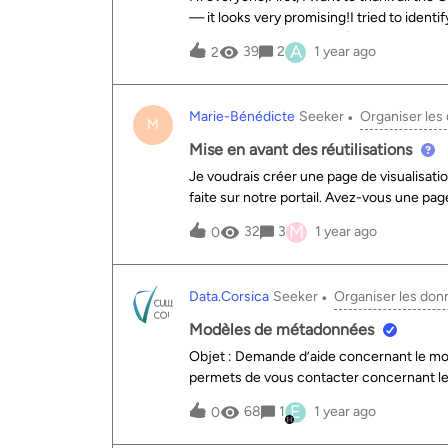
— it looks very promising!I tried to ident
using the Sirene dataset (https://publi
A
39
2
1 year ago
2
sirene-v3). Unfortunately, I’m unable to p
too many companies. For instance, I get th
de charonne' matches too many records i
Marie-Bénédicte
Seeker
Organiser les
companies at that address. Obviously, I c
M
exact same address.What can I do to succe
Mise en avant des réutilisations
even if it means ignoring some addresses
Je voudrais créer une page de visualisatio
faite sur notre portail. Avez-vous une pag
disponibles dans un jeu de données duquel
M
32
3
1 year ago
0
Data.Corsica
Seeker
Organiser les do
Modèles de métadonnées
Objet : Demande d’aide concernant le 
permets de vous contacter concernant 
suivi les recommandations en utilisant l
E
68
1
1 year ago
0
personnalisé.J’ai ajouté un champ "Sous-
correctement dans l’onglet "Information