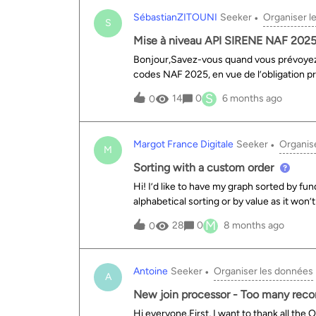
Anastasie ».Dans les données INSEE, ces
SébastianZITOUNI
Seeker
Organiser l
pour codes INSEE respectifs 15141, 15031
S
référentiel des communes, pour ce qui co
Mise à niveau API SIRENE NAF 202
erreur s’est glissée dans la colonne « C
Bonjour,Savez-vous quand vous prévoyez d
:https://public.opendatasoft.com/expl
codes NAF 2025, en vue de l’obligation p
effet, si le code commune est bien noté 
S
14
0
6 months ago
0
Margot France Digitale
Seeker
Organis
M
Sorting with a custom order
Hi! I’d like to have my graph sorted by fu
alphabetical sorting or by value as it won
display="false" single-y-axis="false" disp
M
28
0
8 months ago
0
month="true"&gt; &lt;ods-chart-query 
sort="serie1-1" reverse-stacks="tru
chart-type="column" function-y="COUNT
Antoine
Seeker
Organiser les données
&lt;/ods-chart-serie&gt; &lt;/ods-char
A
New join processor - Too many recor
Hi everyone,First, I want to thank all th