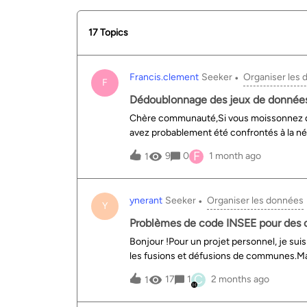
17 Topics
Francis.clement
Seeker
Organiser les
F
Dédoublonnage des jeux de donnée
Chère communauté,Si vous moissonnez de
avez probablement été confrontés à la né
contient quelques jeux de données, vous l
F
9
0
1 month ago
1
l’acceptez.Si votre catalogue est bien ga
présenter un catalogue propre à vos utilis
de travail est tellement élevée et en comit
ynerant
Seeker
Organiser les données
les retours de vos utilisateurs pour faire
Y
et vous le ressentez tellement mais que 
Problèmes de code INSEE pour des
Capitan à chaque rejeu de vos moissonne
Bonjour !Pour un projet personnel, je suis
et, Python étant mon ami, j’ai développé u
les fusions et défusions de communes.Mais 
DataIA/Cat.DeDupeX) très simple à utilise
problème, concernant Neussargues-Moiss
C
17
1
2 months ago
1
Pinatelle » de code INSEE 15141 a défusi
plein exercice de « Neussargues-Moissac »