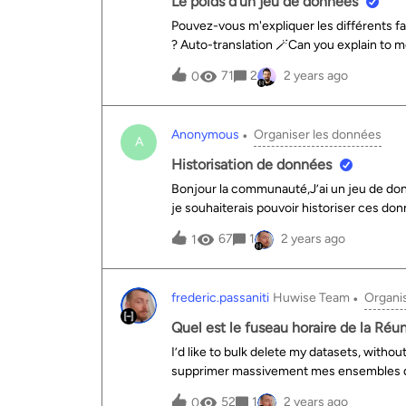
Le poids d'un jeu de données
date”, Mettre dans l’encadré le texte %d/
Pouvez-vous m'expliquer les différents f
chasse aux oeufs est désormais bien plani
? Auto-translation 🪄Can you explain to me
du feu en Janvier
dataset?
71
2
2 years ago
0
Anonymous
Organiser les données
A
Historisation de données
Bonjour la communauté,J’ai un jeu de donn
je souhaiterais pouvoir historiser ces don
des données sur la consommation électriqu
67
1
2 years ago
1
comment ?En vous remerciant
frederic.passaniti
Huwise Team
Organi
Quel est le fuseau horaire de la Réu
I’d like to bulk delete my datasets, witho
supprimer massivement mes ensembles de d
52
1
2 years ago
0