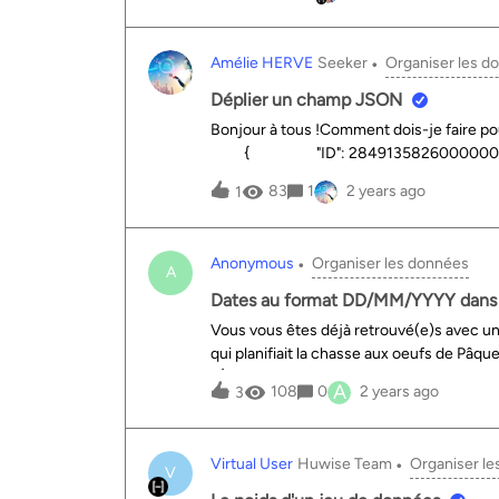
Amélie HERVE
Seeker
Organiser les d
Déplier un champ JSON
Bonjour à tous !Comment dois-je faire pou
{ "ID": 28491358260000003
"ITIPDL053V50019F", "ThesID":
83
1
2 years ago
1
"ThesLibelle": "Circuit VTT", 
"ThesOrdre": 6 }, { "ID
"SyndicObjectId": "ITIPDL053V50019
Anonymous
Organiser les données
99ed67be330e", "ThesLibelle": "S
A
"ThesPicto": "", "ThesCode":
Dates au format DD/MM/YYYY dans 
processeur “extraire un objet JSON” ne f
Vous vous êtes déjà retrouvé(e)s avec un
qui planifiait la chasse aux oeufs de Pâqu
l’Épiphanie au mois de Juin ? Pas de paniqu
A
108
0
2 years ago
3
des dates au format ISO 8601 ou à défa
plateforme interprète correctement mes d
processeur “Normaliser une date”, qui vou
Virtual User
Huwise Team
Organiser l
date par la plateforme. Voici les étapes :
V
votre jeu de données, Cliquer sur “Ajouter