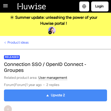
Login
☀️ Summer update: unleashing the power of your
Huwise portal !
Product ideas
RELEASED
Connection SSO / OpenID Connect -
Groupes
Related product area
:
User management
Forum|Forum|1 year ago
2 replies
Upvote
2
V