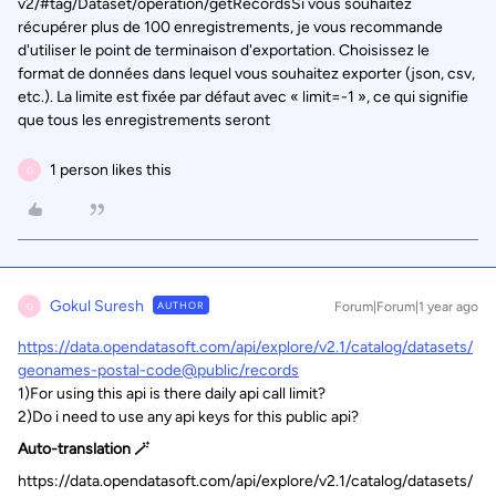
v2/#tag/Dataset/operation/getRecordsSi vous souhaitez
récupérer plus de 100 enregistrements, je vous recommande
d'utiliser le point de terminaison d'exportation. Choisissez le
format de données dans lequel vous souhaitez exporter (json, csv,
etc.). La limite est fixée par défaut avec « limit=-1 », ce qui signifie
que tous les enregistrements seront
1 person likes this
G
Gokul Suresh
AUTHOR
Forum|Forum|1 year ago
G
https://data.opendatasoft.com/api/explore/v2.1/catalog/datasets/
geonames-postal-code@public/records
1)For using this api is there daily api call limit?
2)Do i need to use any api keys for this public api?
Auto-translation 🪄
https://data.opendatasoft.com/api/explore/v2.1/catalog/datasets/