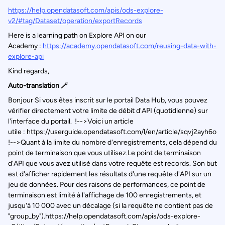
https://help.opendatasoft.com/apis/ods-explore-
v2/#tag/Dataset/operation/exportRecords
Here is a learning path on Explore API on our
Academy :
https://academy.opendatasoft.com/reusing-data-with-
explore-api
Kind regards,
Auto-translation 🪄
Bonjour Si vous êtes inscrit sur le portail Data Hub, vous pouvez
vérifier directement votre limite de débit d'API (quotidienne) sur
l'interface du portail. !-->Voici un article
utile : https://userguide.opendatasoft.com/l/en/article/sqvj2ayh6o
!-->Quant à la limite du nombre d'enregistrements, cela dépend du
point de terminaison que vous utilisez.Le point de terminaison
d'API que vous avez utilisé dans votre requête est records. Son but
est d'afficher rapidement les résultats d'une requête d'API sur un
jeu de données. Pour des raisons de performances, ce point de
terminaison est limité à l'affichage de 100 enregistrements, et
jusqu'à 10 000 avec un décalage (si la requête ne contient pas de
"group_by").https://help.opendatasoft.com/apis/ods-explore-