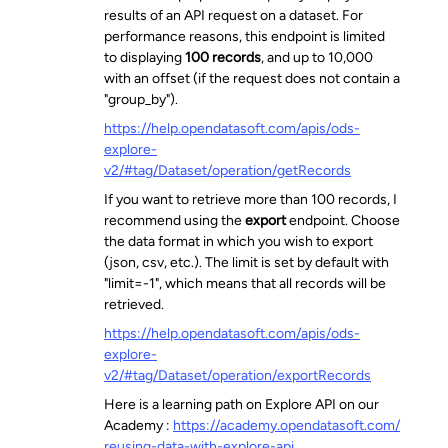
results of an API request on a dataset. For
performance reasons, this endpoint is limited
to displaying
100 records
, and up to 10,000
with an offset (if the request does not contain a
"group_by").
https://help.opendatasoft.com/apis/ods-
explore-
v2/#tag/Dataset/operation/getRecords
If you want to retrieve more than 100 records, I
recommend using the
export
endpoint. Choose
the data format in which you wish to export
(json, csv, etc.). The limit is set by default with
"limit=-1", which means that all records will be
retrieved.
https://help.opendatasoft.com/apis/ods-
explore-
v2/#tag/Dataset/operation/exportRecords
Here is a learning path on Explore API on our
Academy :
https://academy.opendatasoft.com/
reusing-data-with-explore-api