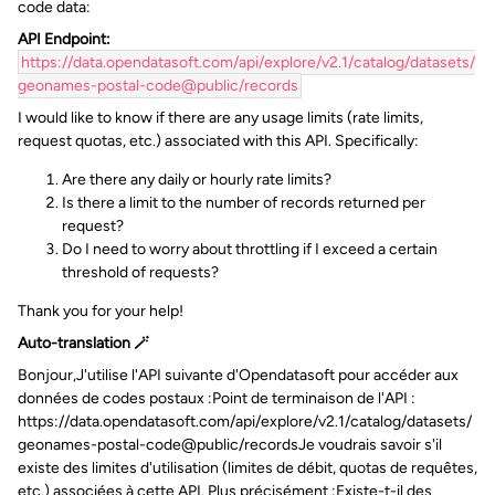
code data:
API Endpoint:
https://data.opendatasoft.com/api/explore/v2.1/catalog/datasets/
geonames-postal-code@public/records
I would like to know if there are any usage limits (rate limits,
request quotas, etc.) associated with this API. Specifically:
Are there any daily or hourly rate limits?
Is there a limit to the number of records returned per
request?
Do I need to worry about throttling if I exceed a certain
threshold of requests?
Thank you for your help!
Auto-translation 🪄
Bonjour,J'utilise l'API suivante d'Opendatasoft pour accéder aux
données de codes postaux :Point de terminaison de l'API :
https://data.opendatasoft.com/api/explore/v2.1/catalog/datasets/
geonames-postal-code@public/recordsJe voudrais savoir s'il
existe des limites d'utilisation (limites de débit, quotas de requêtes,
etc.) associées à cette API. Plus précisément :Existe-t-il des